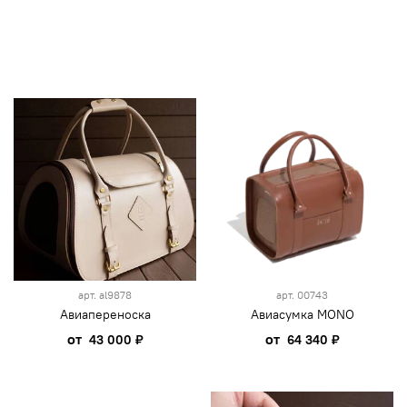
арт.
al9878
арт.
00743
Авиапереноска
Авиасумка MONO
от
от
43 000 ₽
64 340 ₽