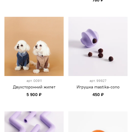
780 ₽
арт.
00911
арт.
99927
Двухсторонний жилет
Игрушка mastika-cono
5 900 ₽
450 ₽