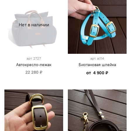
Нет в наличии
арт.
2727
арт.
al114
Автокресло-лежак
Биотановая шлейка
22 280 ₽
от
4 900 ₽