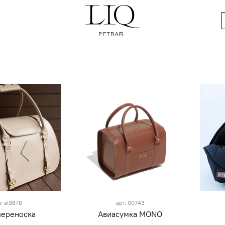
т.
al9878
арт.
00743
переноска
Авиасумка MONO