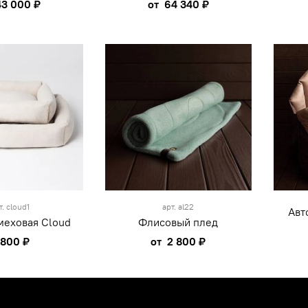
43 000 ₽
от
64 340 ₽
т.
cloud1
арт.
al22
Авт
меховая Cloud
Флисовый плед
 800 ₽
от
2 800 ₽