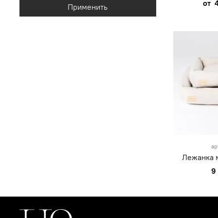
от
Применить
ар
Лежанка 
9