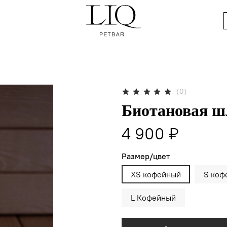
(0)
Биотановая ш
4 900 ₽
Размер/цвет
XS кофейный
S коф
L Кофейный