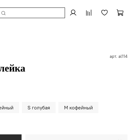
арт.
al114
лейка
ейный
S голубая
M кофейный