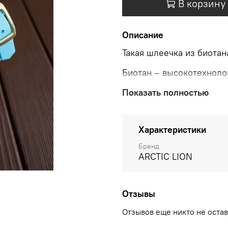
В корзину
Описание
Такая шлеечка из биотан
Биотан – высокотехноло
прочностью, гибкостью, 
Показать полностью
исключить любой диском
наружу (даже если на фо
изготавливаются загиба
Характеристики
Напоминаем, что правил
Бренд
дискомфорт вашего пито
ARCTIC LION
Состав
Оригинальный амери
Отзывы
Цельнолитая латунн
Отзывов еще никто не оста