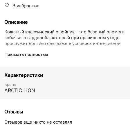
В избранное
Описание
Кожаный классический ошейник – это базовый элемент
собачьего гардероба, который при правильном уходе
прослужит долгие годы даже в условиях интенсивной
эксплуатации.
Показать полностью
Качественная натуральная кожа покрыта специальным
водоотталкивающим покрытием для увеличения и без
того немалого срока службы. Внутренняя сторона
Характеристики
ошейника полностью обработана и защищена кожаным
подкладом нейтрального цвета.
Бренд
ARCTIC LION
Обратите внимание!
На фото пряжка для средних и
крупных пород. На ошейники XXS, XS и S
устанавливается облегченная пряжка другой формы.
Отзывы
Состав
Отзывов еще никто не оставлял
Натуральная кожа