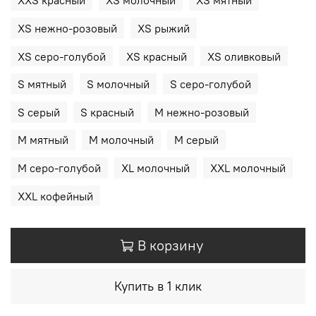
XXS красный
XS молочный
XS мятный
XS нежно-розовый
XS рыжий
XS серо-голубой
XS красный
XS оливковый
S мятный
S молочный
S серо-голубой
S серый
S красный
M нежно-розовый
M мятный
M молочный
M серый
M серо-голубой
XL молочный
XXL молочный
XXL кофейный
В корзину
Купить в 1 клик