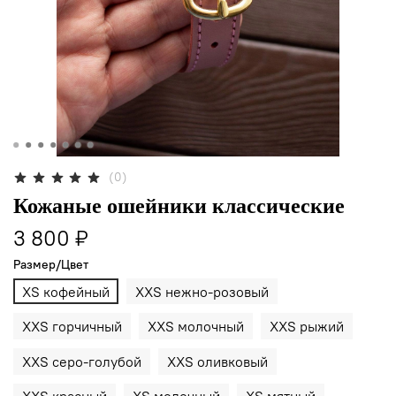
(0)
Кожаные ошейники классические
3 800 ₽
Размер/Цвет
XS кофейный
XXS нежно-розовый
XXS горчичный
XXS молочный
XXS рыжий
XXS серо-голубой
XXS оливковый