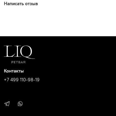
Прочная вощеная нить
Написать отзыв
Латунная фурнитура
Размер
XXS от 15 до 21 см
XS от 20 до 26 см
S от 25 до 31 см
M от 30 до 36 см
Контакты
+7 499 110-98-19