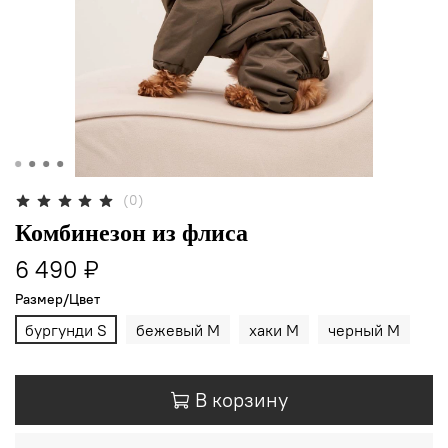
(0)
Комбинезон из флиса
6 490 ₽
Размер/Цвет
бургунди S
бежевый M
хаки M
черный M
В корзину