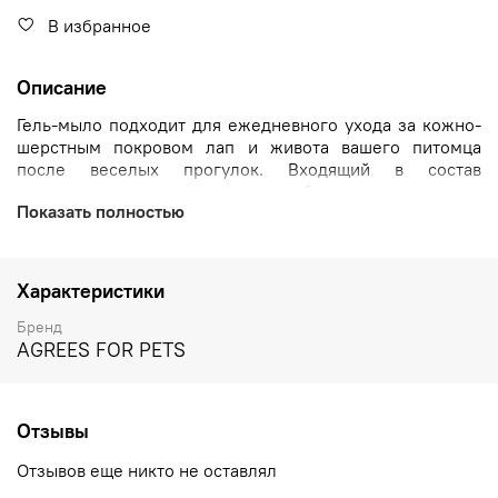
В избранное
Описание
Гель-мыло подходит для ежедневного ухода за кожно-
шерстным покровом лап и живота вашего питомца
после веселых прогулок. Входящий в состав
хлоргексидин оказывает бактерицидное и
Показать полностью
антисептическое действие. Алоэ-вера способствуют
глубокому увлажнению, заживлению и питанию.
Эффективное очищение, без ощущения сухости.
Характеристики
Продукт не содержит красителей, щелочного мыла,
отдушек.
Бренд
AGREES FOR PETS
Отзывы
Отзывов еще никто не оставлял